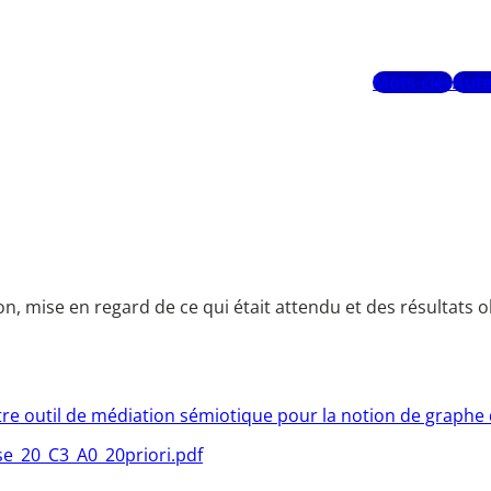
Mots-clés
Aute
n, mise en regard de ce qui était attendu et des résultats 
tre outil de médiation sémiotique pour la notion de graphe 
se_20_C3_A0_20priori.pdf