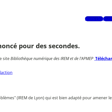
Mots-clés
Aute
 énoncé pour des secondes.
e site
Bibliothèque numérique des IREM et de l'APMEP
Télécha
daction
problèmes" (IREM de Lyon) qui est bien adapté pour amener l