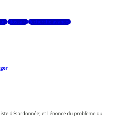
urs
Glossaire
Recherche avancée
rger
 liste désordonnée) et l'énoncé du problème du