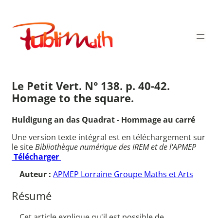
Aller
au
Publimath
contenu
Le Petit Vert. N° 138. p. 40-42.
Homage to the square.
Huldigung an das Quadrat - Hommage au carré
Une version texte intégral est en téléchargement sur
le site
Bibliothèque numérique des IREM et de l'APMEP
Télécharger
Auteur :
APMEP Lorraine Groupe Maths et Arts
Résumé
Cet article explique qu'il est possible de