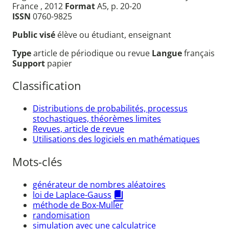
France , 2012
Format
A5, p. 20-20
ISSN
0760-9825
Public visé
élève ou étudiant, enseignant
Type
article de périodique ou revue
Langue
français
Support
papier
Classification
Distributions de probabilités, processus
stochastiques, théorèmes limites
Revues, article de revue
Utilisations des logiciels en mathématiques
Mots-clés
générateur de nombres aléatoires
loi de Laplace-Gauss
méthode de Box-Muller
randomisation
simulation avec une calculatrice