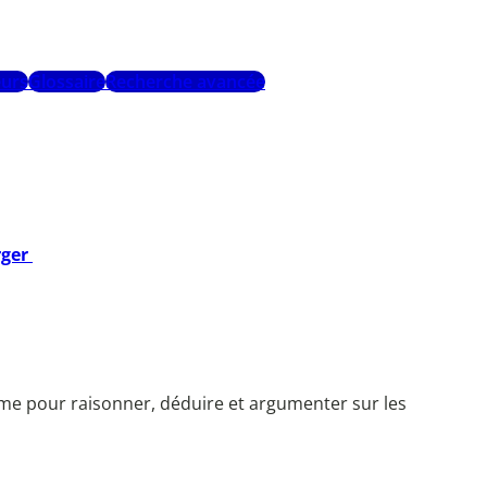
urs
Glossaire
Recherche avancée
rger
ième pour raisonner, déduire et argumenter sur les