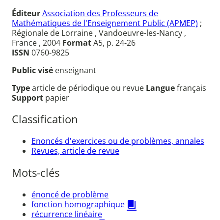
Éditeur
Association des Professeurs de
Mathématiques de l'Enseignement Public (APMEP)
;
Régionale de Lorraine , Vandoeuvre-les-Nancy ,
France , 2004
Format
A5, p. 24-26
ISSN
0760-9825
Public visé
enseignant
Type
article de périodique ou revue
Langue
français
Support
papier
Classification
Enoncés d'exercices ou de problèmes, annales
Revues, article de revue
Mots-clés
énoncé de problème
fonction homographique
récurrence linéaire