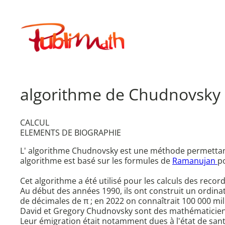
Aller
au
Publimath
contenu
algorithme de Chudnovsky
CALCUL
ELEMENTS DE BIOGRAPHIE
L' algorithme Chudnovsky est une méthode permettant d
algorithme est basé sur les formules de
Ramanujan
po
Cet algorithme a été utilisé pour les calculs des reco
Au début des années 1990, ils ont construit un ordinate
de décimales de π ; en 2022 on connaîtrait 100 000 mill
David et Gregory Chudnovsky sont des mathématiciens e
Leur émigration était notamment dues à l'état de sant