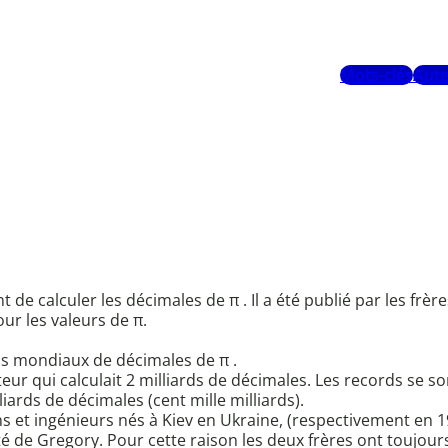
Mots-clés
Aute
e calculer les décimales de π . Il a été publié par les frè
ur les valeurs de π.
rds mondiaux de décimales de π .
ur qui calculait 2 milliards de décimales. Les records se so
iards de décimales (cent mille milliards).
t ingénieurs nés à Kiev en Ukraine, (respectivement en 1947
é de Gregory. Pour cette raison les deux frères ont toujou