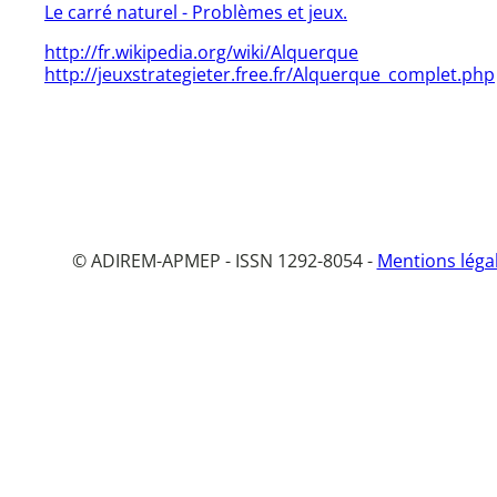
Le carré naturel - Problèmes et jeux.
http://fr.wikipedia.org/wiki/Alquerque
http://jeuxstrategieter.free.fr/Alquerque_complet.php
© ADIREM-APMEP - ISSN 1292-8054 -
Mentions léga