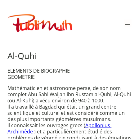
Aller
au
Publimath
contenu
Al-Quhi
ELEMENTS DE BIOGRAPHIE
GEOMETRIE
Mathématicien et astronome perse, de son nom
complet Abu Sahl Waijan ibn Rustam al-Quhi, Al-Quhi
(ou Al-Kuhi) a vécu environ de 940 à 1000.
Il a travaillé à Bagdad qui était un grand centre
scientifique et culturel et est considéré comme un
des plus importants géomètres musulmans.
Il connaissait les ouvrages grecs (
Apollonius
,
Archimède
) et a particulièrement étudié des
problèmes de géométrie conduisant à des équations