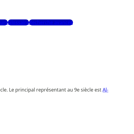
urs
Glossaire
Recherche avancée
le. Le principal représentant au 9e siècle est
Al-