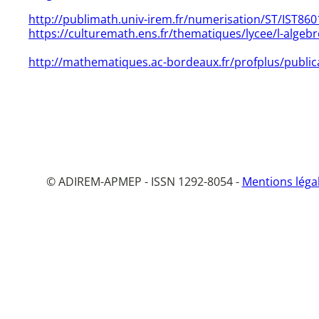
http://publimath.univ-irem.fr/numerisation/ST/IST860
https://culturemath.ens.fr/thematiques/lycee/l-alge
http://mathematiques.ac-bordeaux.fr/profplus/publica
© ADIREM-APMEP - ISSN 1292-8054 -
Mentions léga