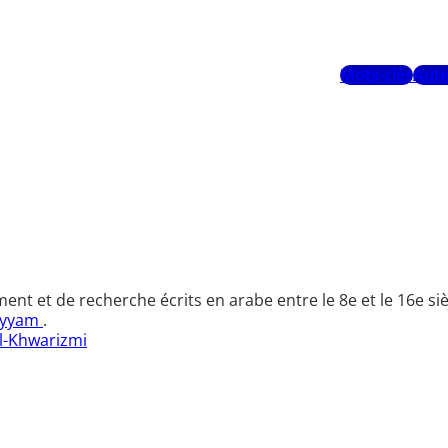
Mots-clés
Aute
t et de recherche écrits en arabe entre le 8e et le 16e sièc
ayyam
.
Al-Khwarizmi