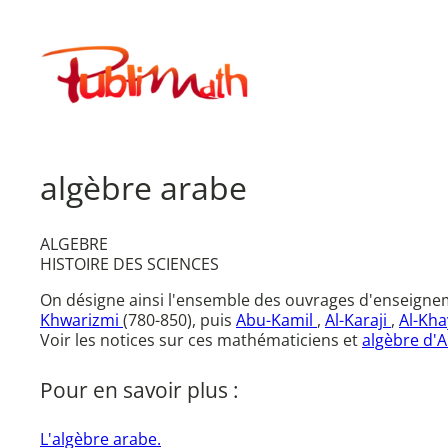
Aller
au
Publimath
contenu
algèbre arabe
ALGEBRE
HISTOIRE DES SCIENCES
On désigne ainsi l'ensemble des ouvrages d'enseignemen
Khwarizmi
(780-850), puis
Abu-Kamil
,
Al-Karaji
,
Al-Kh
Voir les notices sur ces mathématiciens et
algèbre d'
Pour en savoir plus :
L'algèbre arabe.