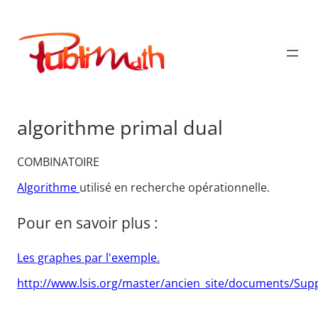
Aller
au
Publimath
contenu
algorithme primal dual
COMBINATOIRE
Algorithme
utilisé en recherche opérationnelle.
Pour en savoir plus :
Les graphes par l'exemple.
http://www.lsis.org/master/ancien_site/documents/Su