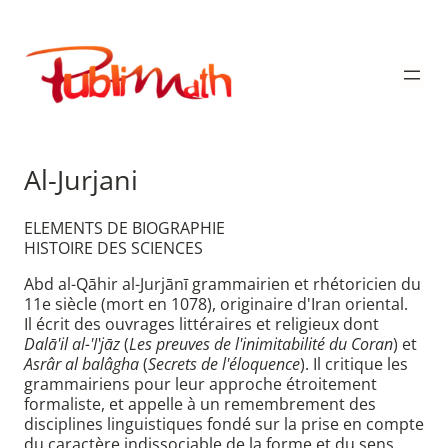
Aller
au
Publimath
contenu
Al-Jurjani
ELEMENTS DE BIOGRAPHIE
HISTOIRE DES SCIENCES
Abd al-Qāhir al-Jurjānī grammairien et rhétoricien du
11e siècle (mort en 1078), originaire d'Iran oriental.
Il écrit des ouvrages littéraires et religieux dont
Dalā'il al-'I‛jāz
(
Les preuves de l'inimitabilité du Coran
) et
Asrâr al balâgha
(
Secrets de l'éloquence
). Il critique les
grammairiens pour leur approche étroitement
formaliste, et appelle à un remembrement des
disciplines linguistiques fondé sur la prise en compte
du caractère indissociable de la forme et du sens.