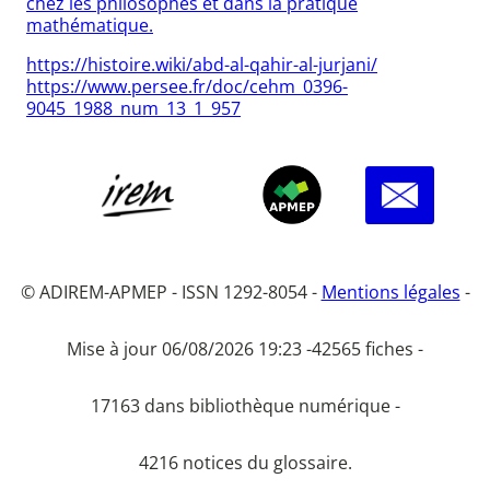
chez les philosophes et dans la pratique
mathématique.
https://histoire.wiki/abd-al-qahir-al-jurjani/
https://www.persee.fr/doc/cehm_0396-
9045_1988_num_13_1_957
© ADIREM-APMEP - ISSN 1292-8054 -
Mentions légales
-
Mise à jour 06/08/2026 19:23 -
42565 fiches -
17163 dans bibliothèque numérique -
4216 notices du glossaire.