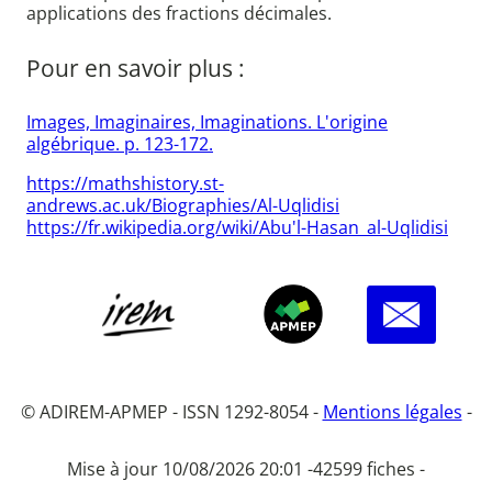
applications des fractions décimales.
Pour en savoir plus :
Images, Imaginaires, Imaginations. L'origine
algébrique. p. 123-172.
https://mathshistory.st-
andrews.ac.uk/Biographies/Al-Uqlidisi
https://fr.wikipedia.org/wiki/Abu'l-Hasan_al-Uqlidisi
© ADIREM-APMEP - ISSN 1292-8054 -
Mentions légales
-
Mise à jour 10/08/2026 20:01 -
42599 fiches -