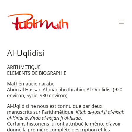
Aller
au
Publimath
contenu
Al-Uqlidisi
ARITHMETIQUE
ELEMENTS DE BIOGRAPHIE
Mathématicien arabe
Abou al Hassan Ahmad ibn Ibrahim Al-Ouqlidisi (920
environ, Syrie, 980 environ).
Al-Uqlidisi ne nous est connu que par deux
manuscrits sur l'arithmétique,
Kitab al-fusul fi al-hisab
al-Hindi
et
Kitab al-hajari fi al-hisab
.
Certains historiens lui ont attribué le mérite d'avoir
donné la première complète description et les