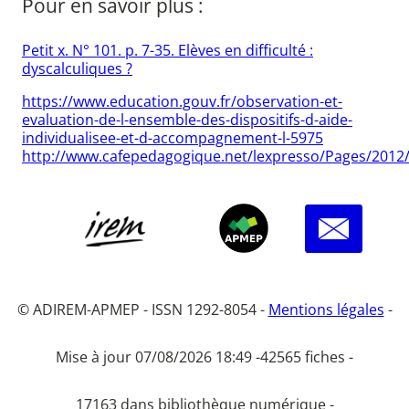
Pour en savoir plus :
Petit x. N° 101. p. 7-35. Elèves en difficulté :
dyscalculiques ?
https://www.education.gouv.fr/observation-et-
evaluation-de-l-ensemble-des-dispositifs-d-aide-
individualisee-et-d-accompagnement-l-5975
http://www.cafepedagogique.net/lexpresso/Pages/2012
© ADIREM-APMEP - ISSN 1292-8054 -
Mentions légales
-
Mise à jour 07/08/2026 18:49 -
42565 fiches -
17163 dans bibliothèque numérique -