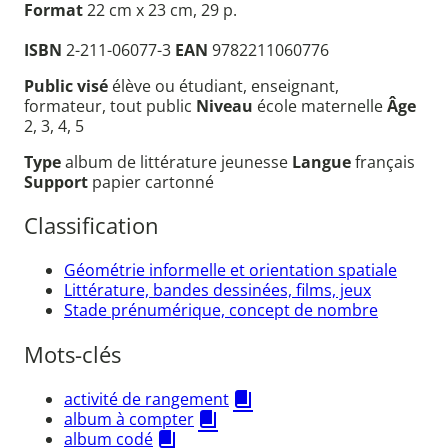
Format
22 cm x 23 cm, 29 p.
ISBN
2-211-06077-3
EAN
9782211060776
Public visé
élève ou étudiant, enseignant,
formateur, tout public
Niveau
école maternelle
Âge
2, 3, 4, 5
Type
album de littérature jeunesse
Langue
français
Support
papier cartonné
Classification
Géométrie informelle et orientation spatiale
Littérature, bandes dessinées, films, jeux
Stade prénumérique, concept de nombre
Mots-clés
activité de rangement
album à compter
album codé