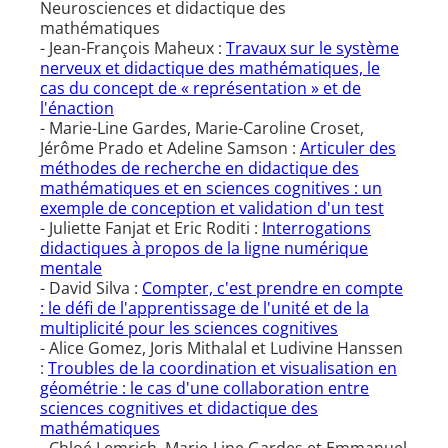
Neurosciences et didactique des
mathématiques
- Jean-François Maheux :
Travaux sur le système
nerveux et didactique des mathématiques, le
cas du concept de « représentation » et de
l'énaction
- Marie-Line Gardes, Marie-Caroline Croset,
Jérôme Prado et Adeline Samson :
Articuler des
méthodes de recherche en didactique des
mathématiques et en sciences cognitives : un
exemple de conception et validation d'un test
- Juliette Fanjat et Eric Roditi :
Interrogations
didactiques à propos de la ligne numérique
mentale
- David Silva :
Compter, c'est prendre en compte
: le défi de l'apprentissage de l'unité et de la
multiplicité pour les sciences cognitives
- Alice Gomez, Joris Mithalal et Ludivine Hanssen
:
Troubles de la coordination et visualisation en
géométrie : le cas d'une collaboration entre
sciences cognitives et didactique des
mathématiques