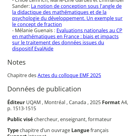
- Chloé Lemrich, Marie-Line Gardes et Emmanuel
Sander:
La notion de conception sous l'angle de
la didactique des mathématiques et de la
psychologie du développement. Un exemple sur
le concept de fraction
- Mélanie Guenais :
Evaluations nationales au CP
en mathématiques en France : biais et impacts
sur le traitement des données issues du
dispositif EvalAide
Notes
Chapitre des
Actes du colloque EMF 2025
Données de publication
Éditeur
UQAM , Montréal , Canada , 2025
Format
A4,
p. 1513-1515
Public visé
chercheur, enseignant, formateur
Type
chapitre d’un ouvrage
Langue
français