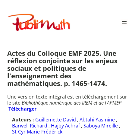
Aller
au
Publimath
contenu
Actes du Colloque EMF 2025. Une
réflexion conjointe sur les enjeux
sociaux et politiques de
l'enseignement des
mathématiques. p. 1465-1474.
Une version texte intégral est en téléchargement sur
le site
Bibliothèque numérique des IREM et de l'APMEP
Télécharger
Auteurs :
Guillemette David
;
Abtahi Yasmine
;
Barwell Richard
;
Hajby Achraf
;
Saboya Mireille
;
St-Cyr Marie-Frédérick