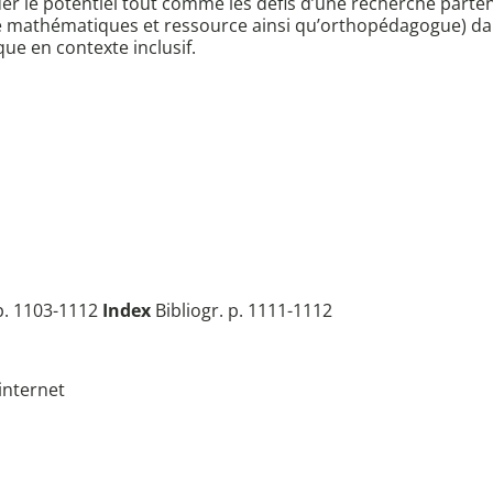
border le potentiel tout comme les défis d’une recherche par
de mathématiques et ressource ainsi qu’orthopédagogue) 
ue en contexte inclusif.
p. 1103-1112
Index
Bibliogr. p. 1111-1112
internet