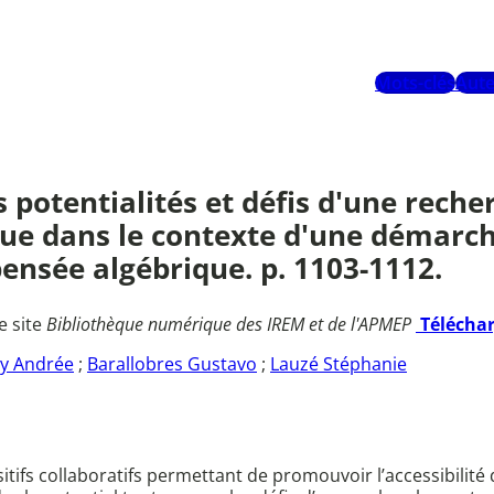
Mots-clés
Aute
 potentialités et défis d'une reche
tique dans le contexte d'une démar
ensée algébrique. p. 1103-1112.
e site
Bibliothèque numérique des IREM et de l'APMEP
Télécha
ly Andrée
;
Barallobres Gustavo
;
Lauzé Stéphanie
sitifs collaboratifs permettant de promouvoir l’accessibilit