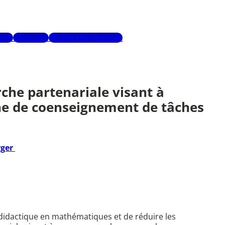
urs
Glossaire
Recherche avancée
rche partenariale visant à
che de coenseignement de tâches
rger
é didactique en mathématiques et de réduire les