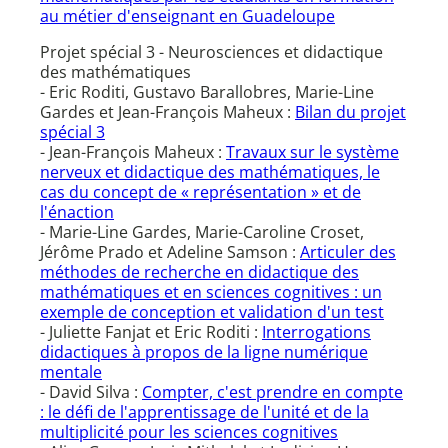
au métier d'enseignant en Guadeloupe
Projet spécial 3 - Neurosciences et didactique
des mathématiques
- Eric Roditi, Gustavo Barallobres, Marie-Line
Gardes et Jean-François Maheux :
Bilan du projet
spécial 3
- Jean-François Maheux :
Travaux sur le système
nerveux et didactique des mathématiques, le
cas du concept de « représentation » et de
l'énaction
- Marie-Line Gardes, Marie-Caroline Croset,
Jérôme Prado et Adeline Samson :
Articuler des
méthodes de recherche en didactique des
mathématiques et en sciences cognitives : un
exemple de conception et validation d'un test
- Juliette Fanjat et Eric Roditi :
Interrogations
didactiques à propos de la ligne numérique
mentale
- David Silva :
Compter, c'est prendre en compte
: le défi de l'apprentissage de l'unité et de la
multiplicité pour les sciences cognitives