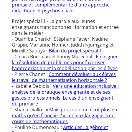
primaire : complémentarité d'une approche
didactique et psychosociale
Projet spécial 1 - La parole aux jeunes
enseignants francophones : formation et entrée
dans le métier
- Ouahiba Cherikh, Stéphane Favier, Nadine
Grapin, Marianne Homier, Judith Njomgang et
Mireille Saboya :
Bilan du projet spécial 1
- Chiara Boccalari et Fanny Maréchal :
Enseigner
la résolution de problèmes pour favoriser
l'appropriation et la modélisation par les élèves
- Pierre Chanet :
Comment dévoluer aux élèves
le travail de mathématisation horizontale ?
- Isabelle Deblois :
Vers une éducation inclusive :
analyse de la pratique enseignante et de ses
gestes professionnels. Le cas d'un enseignant
du primaire
- Shana Diallo :
« Mais pourquoi on écrit plus en
maths qu'en français ? » : enjeux langagiers en
cours de mathématiques
- Pauline Dumonceau :
Articuler l'algèbre et