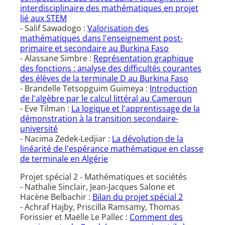
interdisciplinaire des mathématiques en projet
lié aux STEM
- Salif Sawadogo :
Valorisation des
mathématiques dans l'enseignement post-
primaire et secondaire au Burkina Faso
- Alassane Simbre :
Représentation graphique
des fonctions : analyse des difficultés courantes
des élèves de la terminale D au Burkina Faso
- Brandelle Tetsopguim Guimeya :
Introduction
de l'algèbre par le calcul littéral au Cameroun
- Eve Tilman :
La logique et l'apprentissage de la
démonstration à la transition secondaire-
université
- Nacima Zedek-Ledjiar :
La dévolution de la
linéarité de l'espérance mathématique en classe
de terminale en Algérie
Projet spécial 2 - Mathématiques et sociétés
- Nathalie Sinclair, Jean-Jacques Salone et
Hacène Belbachir :
Bilan du projet spécial 2
- Achraf Hajby, Priscilla Ramsamy, Thomas
Forissier et Maëlle Le Pallec :
Comment des