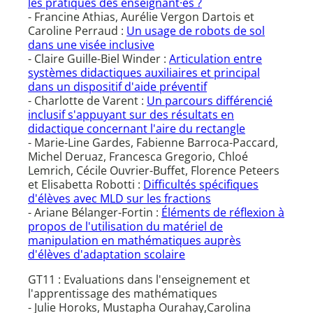
les pratiques des enseignant·es ?
- Francine Athias, Aurélie Vergon Dartois et
Caroline Perraud :
Un usage de robots de sol
dans une visée inclusive
- Claire Guille-Biel Winder :
Articulation entre
systèmes didactiques auxiliaires et principal
dans un dispositif d'aide préventif
- Charlotte de Varent :
Un parcours différencié
inclusif s'appuyant sur des résultats en
didactique concernant l'aire du rectangle
- Marie-Line Gardes, Fabienne Barroca-Paccard,
Michel Deruaz, Francesca Gregorio, Chloé
Lemrich, Cécile Ouvrier-Buffet, Florence Peteers
et Elisabetta Robotti :
Difficultés spécifiques
d'élèves avec MLD sur les fractions
- Ariane Bélanger-Fortin :
Éléments de réflexion à
propos de l'utilisation du matériel de
manipulation en mathématiques auprès
d'élèves d'adaptation scolaire
GT11 : Evaluations dans l'enseignement et
l'apprentissage des mathématiques
- Julie Horoks, Mustapha Ourahay,Carolina