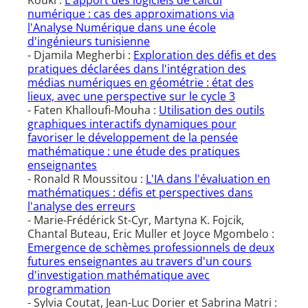
Kouki :
L'apport des logiciels de calcul
numérique : cas des approximations via
l'Analyse Numérique dans une école
d'ingénieurs tunisienne
- Djamila Megherbi :
Exploration des défis et des
pratiques déclarées dans l'intégration des
médias numériques en géométrie : état des
lieux, avec une perspective sur le cycle 3
- Faten Khalloufi-Mouha :
Utilisation des outils
graphiques interactifs dynamiques pour
favoriser le développement de la pensée
mathématique : une étude des pratiques
enseignantes
- Ronald R Moussitou :
L'IA dans l'évaluation en
mathématiques : défis et perspectives dans
l'analyse des erreurs
- Marie-Frédérick St-Cyr, Martyna K. Fojcik,
Chantal Buteau, Eric Muller et Joyce Mgombelo :
Emergence de schèmes professionnels de deux
futures enseignantes au travers d'un cours
d'investigation mathématique avec
programmation
- Sylvia Coutat, Jean-Luc Dorier et Sabrina Matri :