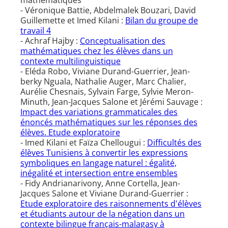
mathématiques
- Véronique Battie, Abdelmalek Bouzari, David
Guillemette et Imed Kilani :
Bilan du groupe de
travail 4
- Achraf Hajby :
Conceptualisation des
mathématiques chez les élèves dans un
contexte multilinguistique
- Eléda Robo, Viviane Durand-Guerrier, Jean-
berky Nguala, Nathalie Auger, Marc Chalier,
Aurélie Chesnais, Sylvain Farge, Sylvie Meron-
Minuth, Jean-Jacques Salone et Jérémi Sauvage :
Impact des variations grammaticales des
énoncés mathématiques sur les réponses des
élèves. Etude exploratoire
- Imed Kilani et Faïza Chellougui :
Difficultés des
élèves Tunisiens à convertir les expressions
symboliques en langage naturel : égalité,
inégalité et intersection entre ensembles
- Fidy Andrianarivony, Anne Cortella, Jean-
Jacques Salone et Viviane Durand-Guerrier :
Etude exploratoire des raisonnements d'élèves
et étudiants autour de la négation dans un
contexte bilingue français-malagasy à