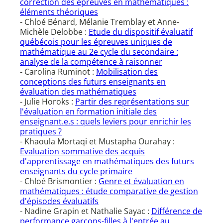
correction des épreuves en mathématiques :
éléments théoriques
- Chloé Bénard, Mélanie Tremblay et Anne-
Michèle Delobbe :
Etude du dispositif évaluatif
québécois pour les épreuves uniques de
mathématique au 2e cycle du secondaire :
analyse de la compétence à raisonner
- Carolina Ruminot :
Mobilisation des
conceptions des futurs enseignants en
évaluation des mathématiques
- Julie Horoks :
Partir des représentations sur
l'évaluation en formation initiale des
enseignant.e.s : quels leviers pour enrichir les
pratiques ?
- Khaoula Mortaqi et Mustapha Ourahay :
Evaluation sommative des acquis
d'apprentissage en mathématiques des futurs
enseignants du cycle primaire
- Chloé Brismontier :
Genre et évaluation en
mathématiques : étude comparative de gestion
d'épisodes évaluatifs
- Nadine Grapin et Nathalie Sayac :
Différence de
performance garçons-filles à l'entrée au