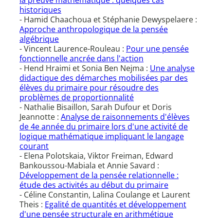
la preuve mathématique : quelques cas
historiques
- Hamid Chaachoua et Stéphanie Dewyspelaere :
Approche anthropologique de la pensée
algébrique
- Vincent Laurence-Rouleau :
Pour une pensée
fonctionnelle ancrée dans l'action
- Hend Hraimi et Sonia Ben Nejma :
Une analyse
didactique des démarches mobilisées par des
élèves du primaire pour résoudre des
problèmes de proportionnalité
- Nathalie Bisaillon, Sarah Dufour et Doris
Jeannotte :
Analyse de raisonnements d'élèves
de 4e année du primaire lors d'une activité de
logique mathématique impliquant le langage
courant
- Elena Polotskaia, Viktor Freiman, Edward
Bankoussou-Mabiala et Annie Savard :
Développement de la pensée relationnelle :
étude des activités au début du primaire
- Céline Constantin, Lalina Coulange et Laurent
Theis :
Egalité de quantités et développement
d'une pensée structurale en arithmétique