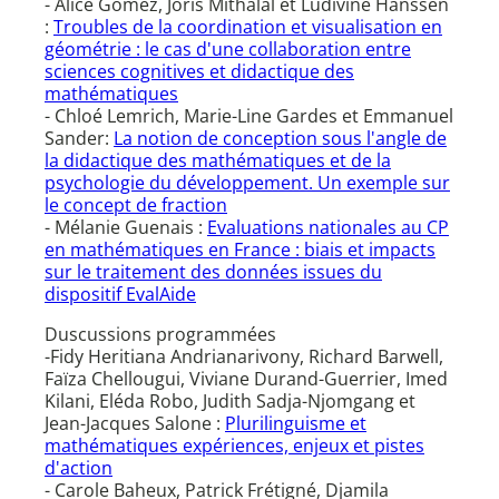
- Alice Gomez, Joris Mithalal et Ludivine Hanssen
:
Troubles de la coordination et visualisation en
géométrie : le cas d'une collaboration entre
sciences cognitives et didactique des
mathématiques
- Chloé Lemrich, Marie-Line Gardes et Emmanuel
Sander:
La notion de conception sous l'angle de
la didactique des mathématiques et de la
psychologie du développement. Un exemple sur
le concept de fraction
- Mélanie Guenais :
Evaluations nationales au CP
en mathématiques en France : biais et impacts
sur le traitement des données issues du
dispositif EvalAide
Duscussions programmées
-Fidy Heritiana Andrianarivony, Richard Barwell,
Faïza Chellougui, Viviane Durand-Guerrier, Imed
Kilani, Eléda Robo, Judith Sadja-Njomgang et
Jean-Jacques Salone :
Plurilinguisme et
mathématiques expériences, enjeux et pistes
d'action
- Carole Baheux, Patrick Frétigné, Djamila