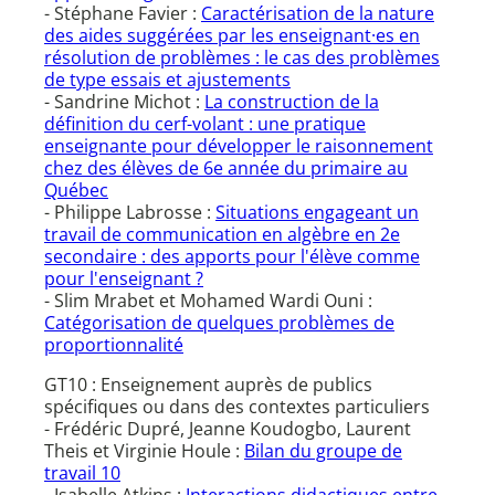
- Stéphane Favier :
Caractérisation de la nature
des aides suggérées par les enseignant·es en
résolution de problèmes : le cas des problèmes
de type essais et ajustements
- Sandrine Michot :
La construction de la
définition du cerf-volant : une pratique
enseignante pour développer le raisonnement
chez des élèves de 6e année du primaire au
Québec
- Philippe Labrosse :
Situations engageant un
travail de communication en algèbre en 2e
secondaire : des apports pour l'élève comme
pour l'enseignant ?
- Slim Mrabet et Mohamed Wardi Ouni :
Catégorisation de quelques problèmes de
proportionnalité
GT10 : Enseignement auprès de publics
spécifiques ou dans des contextes particuliers
- Frédéric Dupré, Jeanne Koudogbo, Laurent
Theis et Virginie Houle :
Bilan du groupe de
travail 10