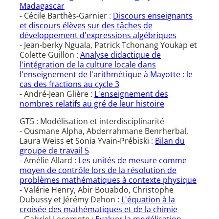
Madagascar
- Cécile Barthès-Garnier :
Discours enseignants
et discours élèves sur des tâches de
développement d'expressions algébriques
- Jean-berky Nguala, Patrick Tchonang Youkap et
Colette Guillon :
Analyse didactique de
l'intégration de la culture locale dans
l'enseignement de l'arithmétique à Mayotte : le
cas des fractions au cycle 3
- André-Jean Glière :
L'enseignement des
nombres relatifs au gré de leur histoire
GT5 : Modélisation et interdisciplinarité
- Ousmane Alpha, Abderrahmane Benrherbal,
Laura Weiss et Sonia Yvain-Prébiski :
Bilan du
groupe de travail 5
- Amélie Allard :
Les unités de mesure comme
moyen de contrôle lors de la résolution de
problèmes mathématiques à contexte physique
- Valérie Henry, Abir Bouabdo, Christophe
Dubussy et Jérémy Dehon :
L'équation à la
croisée des mathématiques et de la chimie