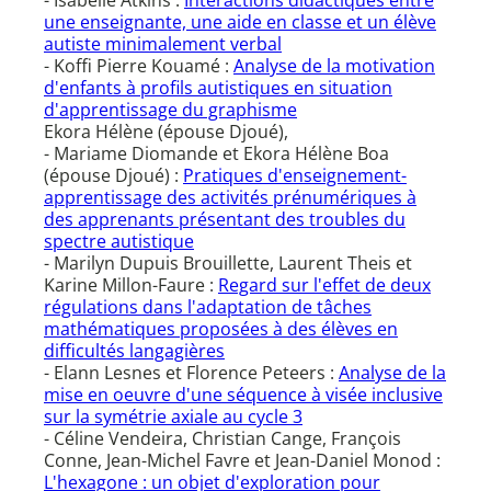
- Isabelle Atkins :
Interactions didactiques entre
une enseignante, une aide en classe et un élève
autiste minimalement verbal
- Koffi Pierre Kouamé :
Analyse de la motivation
d'enfants à profils autistiques en situation
d'apprentissage du graphisme
Ekora Hélène (épouse Djoué),
- Mariame Diomande et Ekora Hélène Boa
(épouse Djoué) :
Pratiques d'enseignement-
apprentissage des activités prénumériques à
des apprenants présentant des troubles du
spectre autistique
- Marilyn Dupuis Brouillette, Laurent Theis et
Karine Millon-Faure :
Regard sur l'effet de deux
régulations dans l'adaptation de tâches
mathématiques proposées à des élèves en
difficultés langagières
- Elann Lesnes et Florence Peteers :
Analyse de la
mise en oeuvre d'une séquence à visée inclusive
sur la symétrie axiale au cycle 3
- Céline Vendeira, Christian Cange, François
Conne, Jean-Michel Favre et Jean-Daniel Monod :
L'hexagone : un objet d'exploration pour