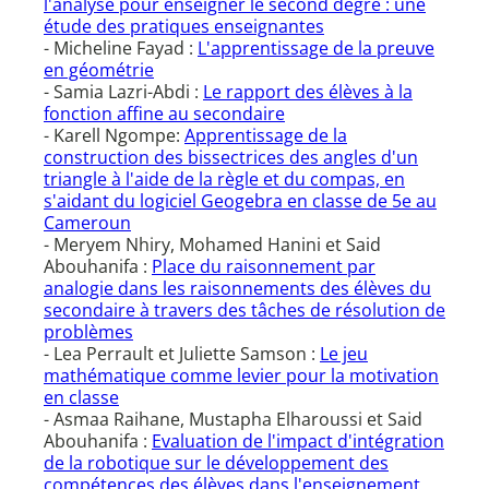
l'analyse pour enseigner le second degré : une
étude des pratiques enseignantes
- Micheline Fayad :
L'apprentissage de la preuve
en géométrie
- Samia Lazri-Abdi :
Le rapport des élèves à la
fonction affine au secondaire
- Karell Ngompe:
Apprentissage de la
construction des bissectrices des angles d'un
triangle à l'aide de la règle et du compas, en
s'aidant du logiciel Geogebra en classe de 5e au
Cameroun
- Meryem Nhiry, Mohamed Hanini et Said
Abouhanifa :
Place du raisonnement par
analogie dans les raisonnements des élèves du
secondaire à travers des tâches de résolution de
problèmes
- Lea Perrault et Juliette Samson :
Le jeu
mathématique comme levier pour la motivation
en classe
- Asmaa Raihane, Mustapha Elharoussi et Said
Abouhanifa :
Evaluation de l'impact d'intégration
de la robotique sur le développement des
compétences des élèves dans l'enseignement