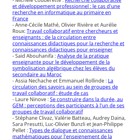
- Michèle Couderette :
Recherche collaborative
et développement professionnel : le cas d'une
recherche en informatique au primaire en
France
- Anne-Cécile Mathé, Olivier Rivière et Aurélie
Roux:
Travail collaboratif entre chercheurs et
enseignants : de la circulation entre
connaissances didactiques pour la recherche et
connaissances didactiques pour enseigner
- Said Abouhanifa :
Analyse de la pratique
enseignante pour le développement de la
symbolisation algébrique chez les élèves du
secondaire au Maroc
- Assia Nechache et Emmanuel Rollinde :
La
circulation des savoirs au sein de groupes de
travail collaboratif : étude de cas
- Laure Ninove :
Se construire dans la durée, au
GEM : perceptions des participants à l'un de ses
groupes de travail collaboratif
- Stéphane Clivaz, Valérie Batteau, Audrey Daina,
Sara Presutti, Luc-Olivier Bunzli et Jean-Philippe
Pellet :
Types de dialogue et connaissances
mathématiques pour l'enseignement de la