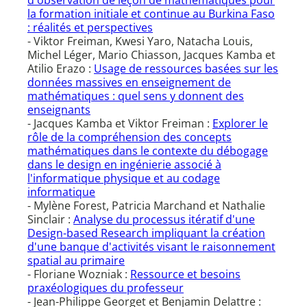
d'observation de leçon de mathématiques pour
la formation initiale et continue au Burkina Faso
: réalités et perspectives
- Viktor Freiman, Kwesi Yaro, Natacha Louis,
Michel Léger, Mario Chiasson, Jacques Kamba et
Atilio Erazo :
Usage de ressources basées sur les
données massives en enseignement de
mathématiques : quel sens y donnent des
enseignants
- Jacques Kamba et Viktor Freiman :
Explorer le
rôle de la compréhension des concepts
mathématiques dans le contexte du débogage
dans le design en ingénierie associé à
l'informatique physique et au codage
informatique
- Mylène Forest, Patricia Marchand et Nathalie
Sinclair :
Analyse du processus itératif d'une
Design-based Research impliquant la création
d'une banque d'activités visant le raisonnement
spatial au primaire
- Floriane Wozniak :
Ressource et besoins
praxéologiques du professeur
- Jean-Philippe Georget et Benjamin Delattre :