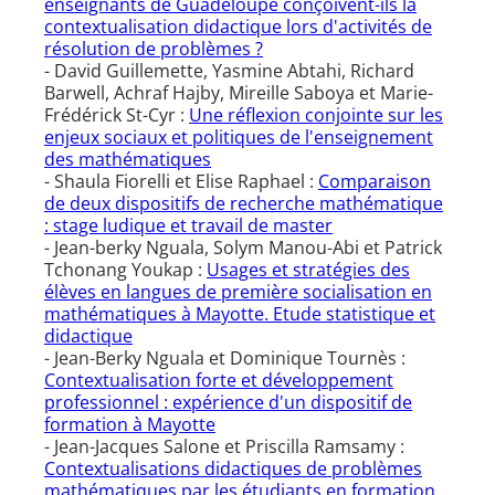
enseignants de Guadeloupe conçoivent-ils la
contextualisation didactique lors d'activités de
résolution de problèmes ?
- David Guillemette, Yasmine Abtahi, Richard
Barwell, Achraf Hajby, Mireille Saboya et Marie-
Frédérick St-Cyr :
Une réflexion conjointe sur les
enjeux sociaux et politiques de l'enseignement
des mathématiques
- Shaula Fiorelli et Elise Raphael :
Comparaison
de deux dispositifs de recherche mathématique
: stage ludique et travail de master
- Jean-berky Nguala, Solym Manou-Abi et Patrick
Tchonang Youkap :
Usages et stratégies des
élèves en langues de première socialisation en
mathématiques à Mayotte. Etude statistique et
didactique
- Jean-Berky Nguala et Dominique Tournès :
Contextualisation forte et développement
professionnel : expérience d'un dispositif de
formation à Mayotte
- Jean-Jacques Salone et Priscilla Ramsamy :
Contextualisations didactiques de problèmes
mathématiques par les étudiants en formation