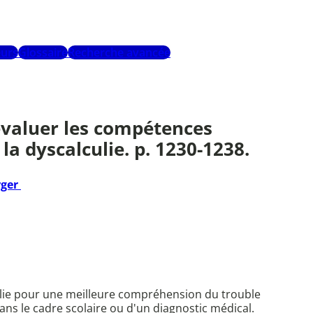
urs
Glossaire
Recherche avancée
 évaluer les compétences
a dyscalculie. p. 1230-1238.
rger
alculie pour une meilleure compréhension du trouble
s le cadre scolaire ou d'un diagnostic médical.