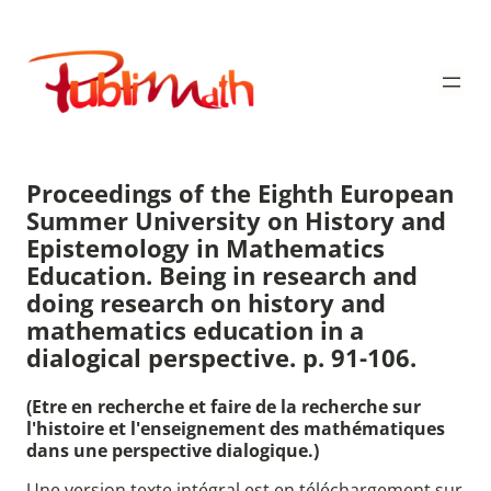
Aller
au
Publimath
contenu
Proceedings of the Eighth European
Summer University on History and
Epistemology in Mathematics
Education. Being in research and
doing research on history and
mathematics education in a
dialogical perspective. p. 91-106.
(Etre en recherche et faire de la recherche sur
l'histoire et l'enseignement des mathématiques
dans une perspective dialogique.)
Une version texte intégral est en téléchargement sur