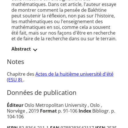
mathématiques. Dans cet article, l'auteur essaye
de montrer comment la pensée de Bakhtine
peut soutenir la réflexion, non pas sur l'histoire,
les mathématiques ou l'enseignement des
mathématiques en soi, comme cela a souvent
été fait, mais sur nos façons d'être en recherche
et de faire de la recherche dans ou sur le terrain.
Abstract
Notes
Chapitre des
Actes de la huitième université d'été
(ESU 8)
.
Données de publication
Éditeur
Oslo Metropolitan University , Oslo ,
Norvège , 2019
Format
p. 91-106
Index
Bibliogr. p.
104-106
ISBN
82-8364-211-1
EAN
9788283642117
ISSN
2535-