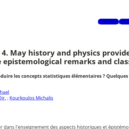
Mots-clés
Aute
. May history and physics provide 
e epistemological remarks and clas
ntroduire les concepts statistiques élémentaires ? Quelq
hael
ir.
;
Kourkoulos Michalis
égrer dans l'enseignement des aspects historiques et épistém