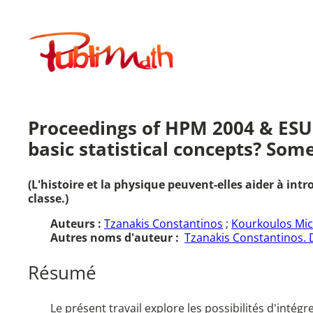
Aller
au
Publimath
contenu
Proceedings of HPM 2004 & ESU 4
basic statistical concepts? Som
(L'histoire et la physique peuvent-elles aider à i
classe.)
Auteurs :
Tzanakis Constantinos
;
Kourkoulos Mic
Autres noms d'auteur :
Tzanakis Constantinos. D
Résumé
Le présent travail explore les possibilités d'int