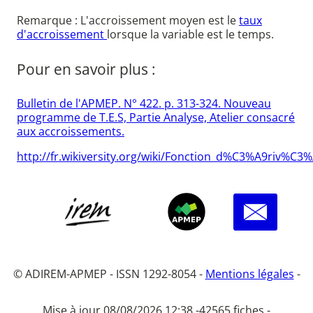
Remarque : L'accroissement moyen est le
taux
d'accroissement
lorsque la variable est le temps.
Pour en savoir plus :
Bulletin de l'APMEP. N° 422. p. 313-324. Nouveau
programme de T.E.S, Partie Analyse, Atelier consacré
aux accroissements.
http://fr.wikiversity.org/wiki/Fonction_d%C3%A9riv
© ADIREM-APMEP - ISSN 1292-8054 -
Mentions légales
-
Mise à jour 08/08/2026 12:38 -
42565 fiches -