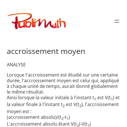
Aller
au
Publimath
contenu
accroissement moyen
ANALYSE
Lorsque l'accroissement est étudié sur une certaine
durée, l'accroissement moyen est celui qui, appliqué
à chaque unité de temps, aurait donné globalement
le même résultat.
Ainsi lorsque la valeur initiale à l'instant t
est V(t
) et
1
1
la valeur finale à l'instant t
est V(t
), l'accroissement
2
2
moyen est :
(accroissement absolu)/(t
-t
)
2
1
L'accroissement absolu étant V(t
)-V(t
)
2
1