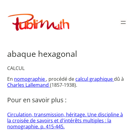
Aller
au
Publimath
contenu
abaque hexagonal
CALCUL
En
nomographie
, procédé de
calcul graphique
dû à
Charles Lallemand
(1857-1938).
Pour en savoir plus :
Circulation, transmission, héritage. Une discipline à
la croisée de savoirs et d'intérêts multiples : la
nomographie. p. 415-445.