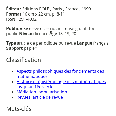
Éditeur
Editions POLE , Paris , France , 1999
Format
16 cm x 22 cm, p. 8-11
ISSN
1291-4932
Public visé
élève ou étudiant, enseignant, tout
public
Niveau
licence
Âge
18, 19, 20
Type
article de périodique ou revue
Langue
français
Support
papier
Classification
Aspects philosophiques des fondements des
mathématiques
Histoire et épistémologie des mathématiques
jusqu'au 16e siècle
Médiation, popularisation
Revues, article de revue
Mots-clés