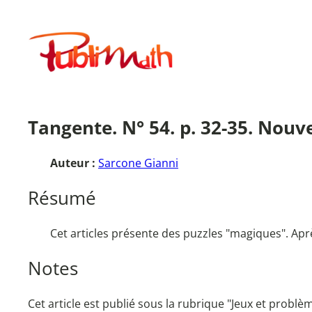
Aller
au
Publimath
contenu
Tangente. N° 54. p. 32-35. Nou
Auteur :
Sarcone Gianni
Résumé
Cet articles présente des puzzles "magiques". Ap
Notes
Cet article est publié sous la rubrique "Jeux et problè