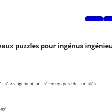
Mots-clés
Aute
veaux puzzles pour ingénus ingénieu
rès réarrangement, on crée ou on perd de la matière.
mes".