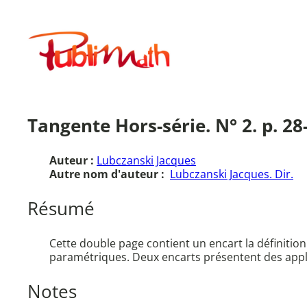
Aller
au
Publimath
contenu
Tangente Hors-série. N° 2. p. 28-
Auteur :
Lubczanski Jacques
Autre nom d'auteur :
Lubczanski Jacques. Dir.
Résumé
Cette double page contient un encart la définitio
paramétriques. Deux encarts présentent des applica
Notes