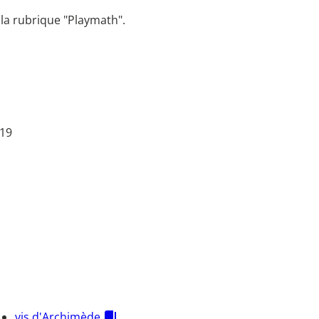
la rubrique "Playmath".
 19
vis d'Archimède