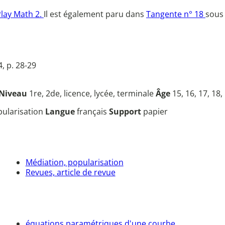
Play Math 2.
Il est également paru dans
Tangente n° 18
sous 
, p. 28-29
Niveau
1re, 2de, licence, lycée, terminale
Âge
15, 16, 17, 18,
opularisation
Langue
français
Support
papier
Médiation, popularisation
Revues, article de revue
équations paramétriques d'une courbe