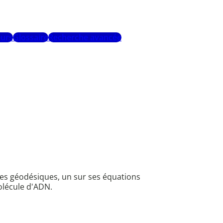
urs
Glossaire
Recherche avancée
 ses géodésiques, un sur ses équations
molécule d'ADN.