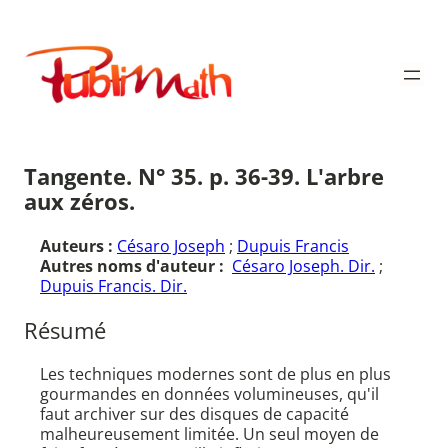
Aller
au
Publimath
contenu
Tangente. N° 35. p. 36-39. L'arbre
aux zéros.
Auteurs :
Césaro Joseph
;
Dupuis Francis
Autres noms d'auteur :
Césaro Joseph. Dir.
;
Dupuis Francis. Dir.
Résumé
Les techniques modernes sont de plus en plus
gourmandes en données volumineuses, qu'il
faut archiver sur des disques de capacité
malheureusement limitée. Un seul moyen de