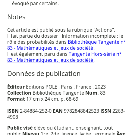
évoqué par certains.
Notes
Cet article est publié sous la rubrique "Actions".
Il fait partie du dossier : Information incomplète : le
rôle des probabilités dans
Bibliothèque Tangente n°
83 - Mathématiques et jeux de société
.
Il est également paru dans
Tangente Hors-série n°
83 - Mathématiques et jeux de société
.
Données de publication
Éditeur
Editions POLE , Paris , France , 2023
Collection
Bibliothèque Tangente
Num.
83
Format
17 cm x 24 cm, p. 68-69
ISBN
2-84884-252-0
EAN
9782848842523
ISSN
2263-
4908
Public visé
élève ou étudiant, enseignant, tout
public
Niveau
1re, 2de, licence, lycée, terminale
Âge