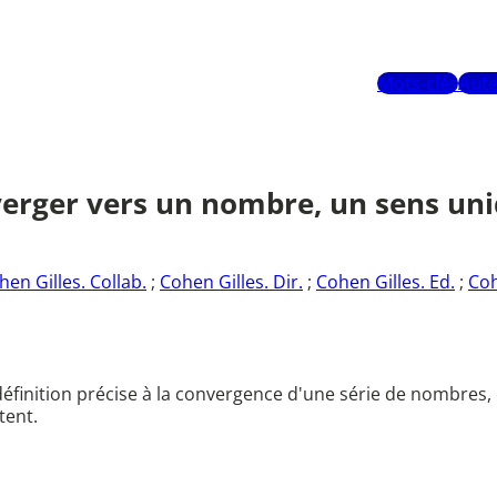
Mots-clés
Aute
verger vers un nombre, un sens uni
hen Gilles. Collab.
;
Cohen Gilles. Dir.
;
Cohen Gilles. Ed.
;
Coh
inition précise à la convergence d'une série de nombres, ét
tent.