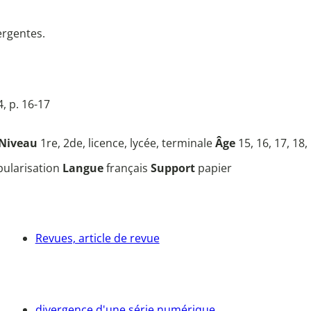
ergentes.
, p. 16-17
Niveau
1re, 2de, licence, lycée, terminale
Âge
15, 16, 17, 18,
opularisation
Langue
français
Support
papier
Revues, article de revue
divergence d'une série numérique