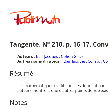
Aller
au
Publimath
contenu
Tangente. N° 210. p. 16-17. Con
Auteurs :
Bair Jacques
;
Cohen Gilles
Autres noms d'auteur :
Bair Jacques. Collab.
;
Co
Résumé
Les mathématiques traditionnelles donnent une déf
auteurs montrent que d'autres points de vue exis
Notes