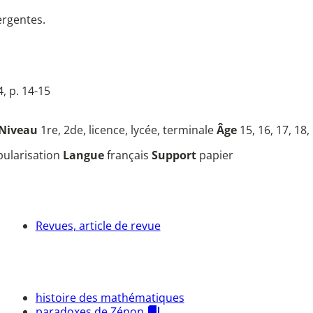
ergentes.
, p. 14-15
Niveau
1re, 2de, licence, lycée, terminale
Âge
15, 16, 17, 18,
opularisation
Langue
français
Support
papier
Revues, article de revue
histoire des mathématiques
paradoxes de Zénon