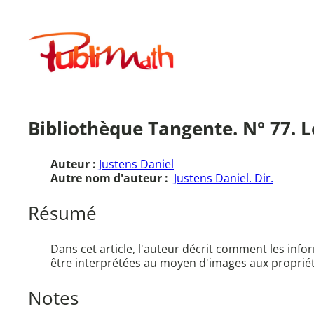
Aller
au
Publimath
contenu
Bibliothèque Tangente. N° 77. Le
Auteur :
Justens Daniel
Autre nom d'auteur :
Justens Daniel. Dir.
Résumé
Dans cet article, l'auteur décrit comment les inf
être interprétées au moyen d'images aux proprié
Notes