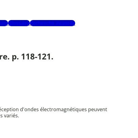
urs
Glossaire
Recherche avancée
e. p. 118-121.
la réception d'ondes électromagnétiques peuvent
 variés.