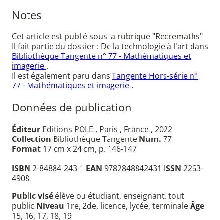
Notes
Cet article est publié sous la rubrique "Recremaths"
Il fait partie du dossier : De la technologie à l'art dans
Bibliothèque Tangente n° 77 - Mathématiques et
imagerie
.
Il est également paru dans
Tangente Hors-série n°
77 - Mathématiques et imagerie
.
Données de publication
Éditeur
Editions POLE , Paris , France , 2022
Collection
Bibliothèque Tangente
Num.
77
Format
17 cm x 24 cm, p. 146-147
ISBN
2-84884-243-1
EAN
9782848842431
ISSN
2263-
4908
Public visé
élève ou étudiant, enseignant, tout
public
Niveau
1re, 2de, licence, lycée, terminale
Âge
15, 16, 17, 18, 19