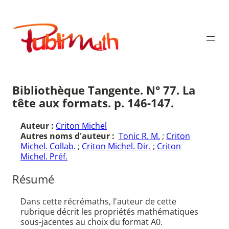
Aller
au
Publimath
contenu
Bibliothèque Tangente. N° 77. La
tête aux formats. p. 146-147.
Auteur :
Criton Michel
Autres noms d'auteur :
Tonic R. M.
;
Criton
Michel. Collab.
;
Criton Michel. Dir.
;
Criton
Michel. Préf.
Résumé
Dans cette récrémaths, l'auteur de cette
rubrique décrit les propriétés mathématiques
sous-jacentes au choix du format A0.