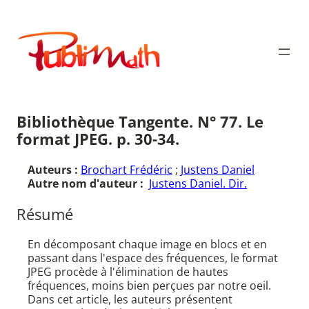
Aller
au
Publimath
contenu
Bibliothèque Tangente. N° 77. Le
format JPEG. p. 30-34.
Auteurs :
Brochart Frédéric
;
Justens Daniel
Autre nom d'auteur :
Justens Daniel. Dir.
Résumé
En décomposant chaque image en blocs et en
passant dans l'espace des fréquences, le format
JPEG procède à l'élimination de hautes
fréquences, moins bien perçues par notre oeil.
Dans cet article, les auteurs présentent