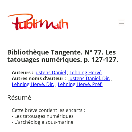
Aller
au
Publimath
contenu
Bibliothèque Tangente. N° 77. Les
tatouages numériques. p. 127-127.
Auteurs :
Justens Daniel
;
Lehning Hervé
Autres noms d'auteur :
Justens Daniel. Dir.
;
Lehning Hervé. Dir.
;
Lehning Hervé. Préf.
Résumé
Cette brève contient les encarts :
- Les tatouages numériques
- L'archéologie sous-marine