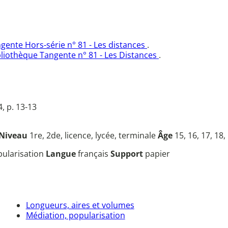
gente Hors-série n° 81 - Les distances
.
bliothèque Tangente n° 81 - Les Distances
.
, p. 13-13
Niveau
1re, 2de, licence, lycée, terminale
Âge
15, 16, 17, 18,
opularisation
Langue
français
Support
papier
Longueurs, aires et volumes
Médiation, popularisation