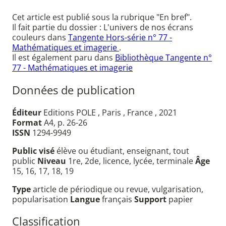
Cet article est publié sous la rubrique "En bref".
Il fait partie du dossier : L'univers de nos écrans
couleurs dans
Tangente Hors-série n° 77 -
Mathématiques et imagerie
.
Il est également paru dans
Bibliothèque Tangente n°
77 - Mathématiques et imagerie
Données de publication
Éditeur
Editions POLE , Paris , France , 2021
Format
A4, p. 26-26
ISSN
1294-9949
Public visé
élève ou étudiant, enseignant, tout
public
Niveau
1re, 2de, licence, lycée, terminale
Âge
15, 16, 17, 18, 19
Type
article de périodique ou revue, vulgarisation,
popularisation
Langue
français
Support
papier
Classification