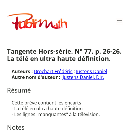
Aller
au
Publimath
contenu
Tangente Hors-série. N° 77. p. 26-26.
La télé en ultra haute définition.
Auteurs :
Brochart Frédéric
;
Justens Daniel
Autre nom d'auteur :
Justens Daniel. Dir.
Résumé
Cette brève contient les encarts :
- La télé en ultra haute définition
- Les lignes "manquantes" à la télévision.
Notes