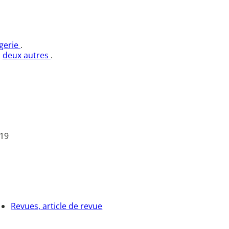
agerie
.
s
deux autres
.
 19
Revues, article de revue