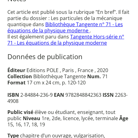
Cet article est publié sous la rubrique "En bref". Il fait
partie du dossier : Les particules de la mécanique
quantique dans
Bibliothèque Tangente n° 71 - Les
équations de la physique moderne
.
Il est également paru dans
Tangente Hors-série n°
71 - Les équations de la physique moderne
Données de publication
Éditeur
Editions POLE , Paris , France , 2020
Collection
Bibliothèque Tangente
Num.
71
Format
17 cm x 24 cm, p. 120-120
ISBN
2-84884-236-9
EAN
9782848842363
ISSN
2263-
4908
Public visé
élève ou étudiant, enseignant, tout
public
Niveau
1re, 2de, licence, lycée, terminale
Âge
15, 16, 17, 18, 19
Type
chapitre d’un ouvrage, vulgarisation,