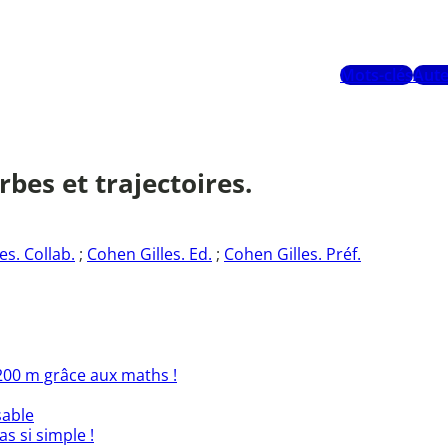
Mots-clés
Aute
bes et trajectoires.
es. Collab.
;
Cohen Gilles. Ed.
;
Cohen Gilles. Préf.
200 m grâce aux maths !
sable
s si simple !