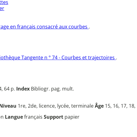
ttes
er
rage en français consacré aux courbes
.
liothèque Tangente n ° 74 - Courbes et trajectoires
.
, 64 p.
Index
Bibliogr. pag. mult.
Niveau
1re, 2de, licence, lycée, terminale
Âge
15, 16, 17, 18,
ion
Langue
français
Support
papier