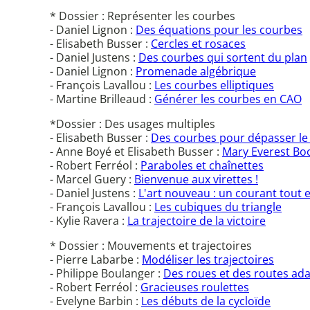
* Dossier : Représenter les courbes
- Daniel Lignon :
Des équations pour les courbes
- Elisabeth Busser :
Cercles et rosaces
- Daniel Justens :
Des courbes qui sortent du plan
- Daniel Lignon :
Promenade algébrique
- François Lavallou :
Les courbes elliptiques
- Martine Brilleaud :
Générer les courbes en CAO
*Dossier : Des usages multiples
- Elisabeth Busser :
Des courbes pour dépasser l
- Anne Boyé et Elisabeth Busser :
Mary Everest Bo
- Robert Ferréol :
Paraboles et chaînettes
- Marcel Guery :
Bienvenue aux virettes !
- Daniel Justens :
L'art nouveau : un courant tout 
- François Lavallou :
Les cubiques du triangle
- Kylie Ravera :
La trajectoire de la victoire
* Dossier : Mouvements et trajectoires
- Pierre Labarbe :
Modéliser les trajectoires
- Philippe Boulanger :
Des roues et des routes ad
- Robert Ferréol :
Gracieuses roulettes
- Evelyne Barbin :
Les débuts de la cycloïde