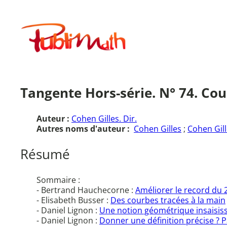
Aller
au
Publimath
contenu
Tangente Hors-série. N° 74. Cour
Auteur :
Cohen Gilles. Dir.
Autres noms d'auteur :
Cohen Gilles
;
Cohen Gill
Résumé
Sommaire :
- Bertrand Hauchecorne :
Améliorer le record du 
- Elisabeth Busser :
Des courbes tracées à la main
- Daniel Lignon :
Une notion géométrique insaisis
- Daniel Lignon :
Donner une définition précise ? Pa