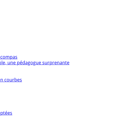
e compas
ole, une pédagogue surprenante
en courbes
aptées