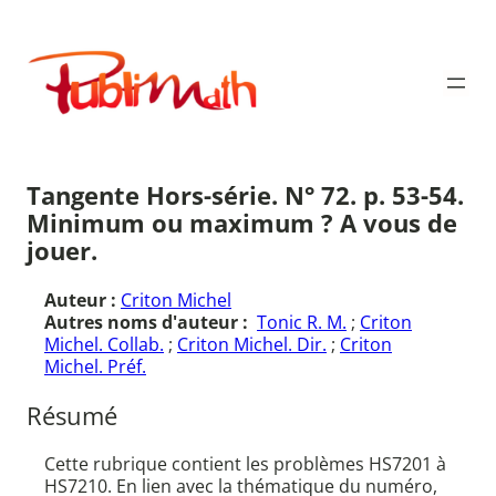
Aller
au
Publimath
contenu
Tangente Hors-série. N° 72. p. 53-54.
Minimum ou maximum ? A vous de
jouer.
Auteur :
Criton Michel
Autres noms d'auteur :
Tonic R. M.
;
Criton
Michel. Collab.
;
Criton Michel. Dir.
;
Criton
Michel. Préf.
Résumé
Cette rubrique contient les problèmes HS7201 à
HS7210. En lien avec la thématique du numéro,