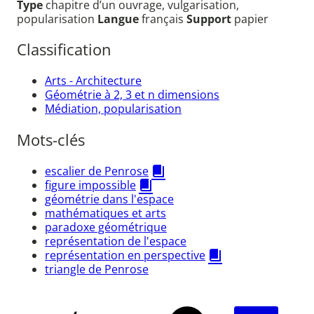
Type
chapitre d’un ouvrage, vulgarisation,
popularisation
Langue
français
Support
papier
Classification
Arts - Architecture
Géométrie à 2, 3 et n dimensions
Médiation, popularisation
Mots-clés
escalier de Penrose
figure impossible
géométrie dans l'espace
mathématiques et arts
paradoxe géométrique
représentation de l'espace
représentation en perspective
triangle de Penrose