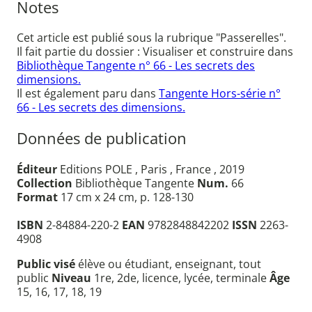
Notes
Cet article est publié sous la rubrique "Passerelles".
Il fait partie du dossier : Visualiser et construire dans
Bibliothèque Tangente n° 66 - Les secrets des
dimensions.
Il est également paru dans
Tangente Hors-série n°
66 - Les secrets des dimensions.
Données de publication
Éditeur
Editions POLE , Paris , France , 2019
Collection
Bibliothèque Tangente
Num.
66
Format
17 cm x 24 cm, p. 128-130
ISBN
2-84884-220-2
EAN
9782848842202
ISSN
2263-
4908
Public visé
élève ou étudiant, enseignant, tout
public
Niveau
1re, 2de, licence, lycée, terminale
Âge
15, 16, 17, 18, 19