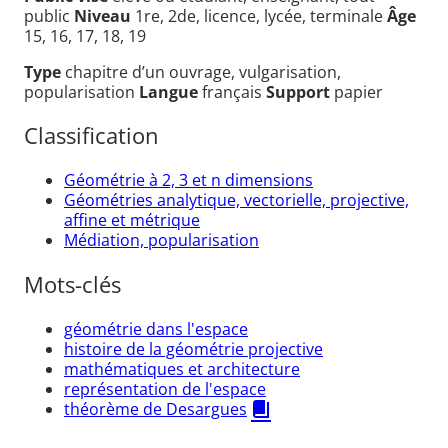
public
Niveau
1re, 2de, licence, lycée, terminale
Âge
15, 16, 17, 18, 19
Type
chapitre d’un ouvrage, vulgarisation,
popularisation
Langue
français
Support
papier
Classification
Géométrie à 2, 3 et n dimensions
Géométries analytique, vectorielle, projective,
affine et métrique
Médiation, popularisation
Mots-clés
géométrie dans l'espace
histoire de la géométrie projective
mathématiques et architecture
représentation de l'espace
théorème de Desargues