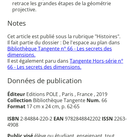
retrace les grandes étapes de la géométrie
projective.
Notes
Cet article est publié sous la rubrique "Histoires".
Il fait partie du dossier : De l'espace au plan dans
Bibliothèque Tangente n° 66 - Les secrets des
dimensions.
Il est également paru dans
Tangente Hors-série n°
66 - Les secrets des dimensions.
Données de publication
Éditeur
Editions POLE , Paris , France , 2019
Collection
Bibliothèque Tangente
Num.
66
Format
17 cm x 24 cm, p. 62-65
ISBN
2-84884-220-2
EAN
9782848842202
ISSN
2263-
4908
Public visé
élève ou étudiant, enseignant, tout