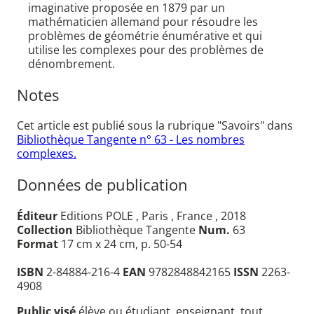
imaginative proposée en 1879 par un
mathématicien allemand pour résoudre les
problèmes de géométrie énumérative et qui
utilise les complexes pour des problèmes de
dénombrement.
Notes
Cet article est publié sous la rubrique "Savoirs" dans
Bibliothèque Tangente n° 63 - Les nombres
complexes.
Données de publication
Éditeur
Editions POLE , Paris , France , 2018
Collection
Bibliothèque Tangente
Num.
63
Format
17 cm x 24 cm, p. 50-54
ISBN
2-84884-216-4
EAN
9782848842165
ISSN
2263-
4908
Public visé
élève ou étudiant, enseignant, tout