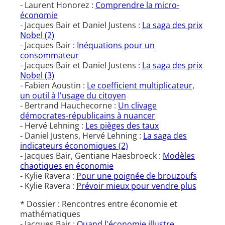
- Laurent Honorez :
Comprendre la micro-
économie
- Jacques Bair et Daniel Justens :
La saga des prix
Nobel (2)
- Jacques Bair :
Inéquations pour un
consommateur
- Jacques Bair et Daniel Justens :
La saga des prix
Nobel (3)
- Fabien Aoustin :
Le coefficient multiplicateur,
un outil à l'usage du citoyen
- Bertrand Hauchecorne :
Un clivage
démocrates-républicains à nuancer
- Hervé Lehning :
Les pièges des taux
- Daniel Justens, Hervé Lehning :
La saga des
indicateurs économiques (2)
- Jacques Bair, Gentiane Haesbroeck :
Modèles
chaotiques en économie
- Kylie Ravera :
Pour une poignée de brouzoufs
- Kylie Ravera :
Prévoir mieux pour vendre plus
* Dossier : Rencontres entre économie et
mathématiques
- Jacques Bair :
Quand l'économie illustre