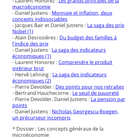
- Laurent Honorez :
Les grands principes de la
macroéconomie
- Daniel Justens :
Monnaie et inflation, deux
concepts indissociables
- Jacques Bair et Daniel Justens :
La saga des prix
Nobel (1)
- Alain Desrosières :
Du budget des familles à
l'indice des prix
- Daniel Justens :
La saga des indicateurs
économiques (1)
- Laurent Honorez :
Comprendre le produit
intérieur brut
- Hervé Lehning :
La saga des indicateurs
économiques (2)
- Pierre Devolder :
Des points pour nos retraites
- Bertrand Hauchecorne :
Le seuil de pauvreté
- Pierre Devolder, Daniel Justens :
La pension par
points
- Daniel Justens :
Nicholas Georgescu-Roegen,
un précurseur incompris
* Dossier : Les concepts généraux de la
microéconomie