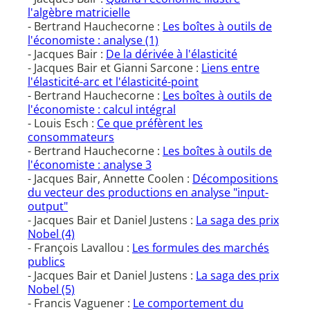
l'algèbre matricielle
- Bertrand Hauchecorne :
Les boîtes à outils de
l'économiste : analyse (1)
- Jacques Bair :
De la dérivée à l'élasticité
- Jacques Bair et Gianni Sarcone :
Liens entre
l'élasticité-arc et l'élasticité-point
- Bertrand Hauchecorne :
Les boîtes à outils de
l'économiste : calcul intégral
- Louis Esch :
Ce que préfèrent les
consommateurs
- Bertrand Hauchecorne :
Les boîtes à outils de
l'économiste : analyse 3
- Jacques Bair, Annette Coolen :
Décompositions
du vecteur des productions en analyse "input-
output"
- Jacques Bair et Daniel Justens :
La saga des prix
Nobel (4)
- François Lavallou :
Les formules des marchés
publics
- Jacques Bair et Daniel Justens :
La saga des prix
Nobel (5)
- Francis Vaguener :
Le comportement du