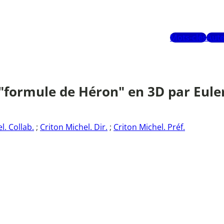
Mots-clés
Aute
 "formule de Héron" en 3D par Eule
l. Collab.
;
Criton Michel. Dir.
;
Criton Michel. Préf.