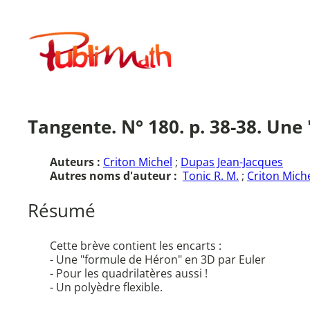
Aller
au
Publimath
contenu
Tangente. N° 180. p. 38-38. Une
Auteurs :
Criton Michel
;
Dupas Jean-Jacques
Autres noms d'auteur :
Tonic R. M.
;
Criton Miche
Résumé
Cette brève contient les encarts :
- Une "formule de Héron" en 3D par Euler
- Pour les quadrilatères aussi !
- Un polyèdre flexible.