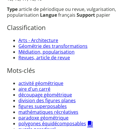
Type
article de périodique ou revue, vulgarisation,
popularisation
Langue
français
Support
papier
Classification
Arts - Architecture
Géométrie des transformations
Médiation, popularisation
Revues, article de revue
Mots-clés
activité géométrique
aire d'un carré
découpage géométrique
division des figures planes
figures superposables
mathématiques récréatives
paradoxe géométrique
polygones équidécomposables