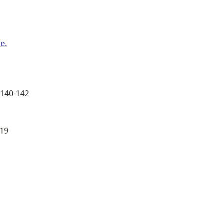
e.
 140-142
 19