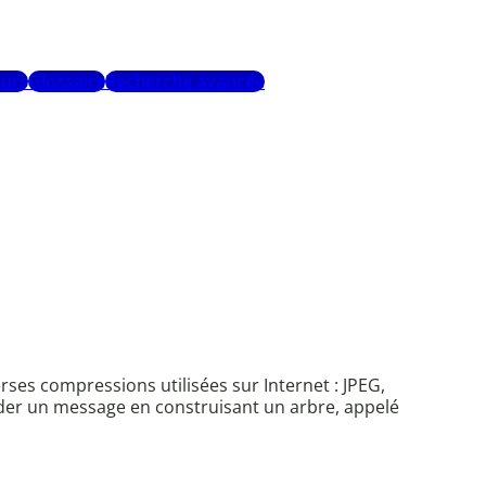
urs
Glossaire
Recherche avancée
.
s compressions utilisées sur Internet : JPEG,
oder un message en construisant un arbre, appelé