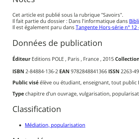
Cet article est publié sous la rubrique "Savoirs".
Il fait partie du dossier : Dans l'informatique dans
Bibl
Il est également paru dans
Tangente Hors-série n° 12 - L
Données de publication
Éditeur
Editions POLE , Paris , France , 2015
Collectio
ISBN
2-84884-136-2
EAN
9782848841366
ISSN
2263-49
Public visé
élève ou étudiant, enseignant, tout public
Type
chapitre d’un ouvrage, vulgarisation, popularisa
Classification
Médiation, popularisation