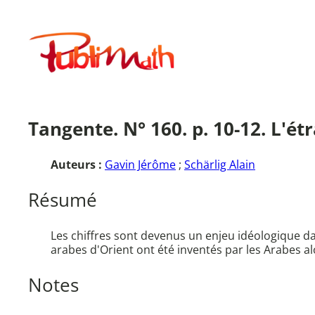
Aller
au
Publimath
contenu
Tangente. N° 160. p. 10-12. L'ét
Auteurs :
Gavin Jérôme
;
Schärlig Alain
Résumé
Les chiffres sont devenus un enjeu idéologique dan
arabes d'Orient ont été inventés par les Arabes alo
Notes